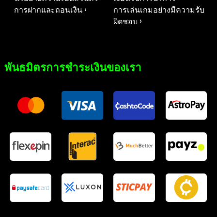
การฝากและถอนเงิน ›
การเล่นเกมอย่างมีความรับ
ผิดชอบ ›
พันธมิตรการชำระเงินของเรา