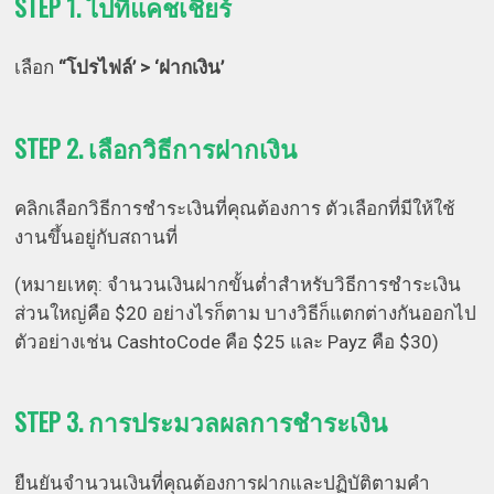
STEP 1. ไปที่แคชเชียร์
เลือก
‘‘โปรไฟล์’ > ‘ฝากเงิน’
STEP 2. เลือกวิธีการฝากเงิน
คลิกเลือกวิธีการชำระเงินที่คุณต้องการ ตัวเลือกที่มีให้ใช้
งานขึ้นอยู่กับสถานที่
(หมายเหตุ: จำนวนเงินฝากขั้นต่ำสำหรับวิธีการชำระเงิน
ส่วนใหญ่คือ $20 อย่างไรก็ตาม บางวิธีก็แตกต่างกันออกไป
ตัวอย่างเช่น CashtoCode คือ $25 และ Payz คือ $30)
STEP 3. การประมวลผลการชำระเงิน
ยืนยันจำนวนเงินที่คุณต้องการฝากและปฏิบัติตามคำ