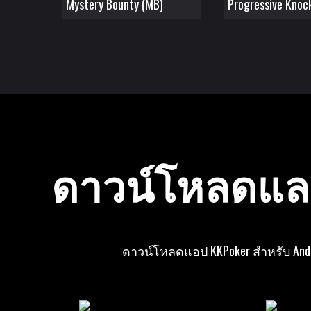
Mystery Bounty (MB)
Progressive Knoc
ดาวน์โหลดและเ
ดาวน์โหลดแอป KKPoker สำหรับ Andro