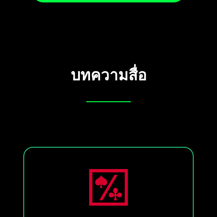
บทความสื่อ