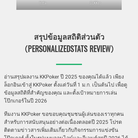
Yntix
JJoKKer
สรุปข้อมูลสถิติส่วนตัว
（PERSONALIZEDSTATS REVIEW）
อ่านสรุปผลงาน KKPoker ปี 2025 ของคุณได้แล้ว เพียง
ล็อกอินเข้าสู่ KKPoker ตั้งแต่วันที่ 1 ม.ก. เป็นต้นไป เพื่อดู
ข้อมูลสถิติที่สำคัญของคุณ และตั้งเป้าหมายการเล่น
โป๊กเกอร์ในปี 2026
ทีมงาน KKPoker ขอขอบคุณชุมชนผู้เล่นของเราทุกคน
สำหรับการสนับสนุนอย่างต่อเนื่องตลอดปี 2025 โปรด
ติดตามข่าวสารเพิ่มเติมเกี่ยวกับกิจกรรมการแข่งขัน
โป๊กเกอร์ ทั้งในรูปแบบออนไลน์และอีเวนต์สดปี 2026 ได้