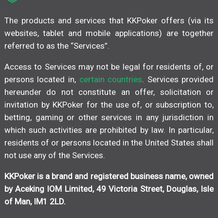
The products and services that KKPoker offers (via its
websites, tablet and mobile applications) are together
referred to as the “Services”.
Access to Services may not be legal for residents of, or
persons located in,
certain countries
. Services provided
hereunder do not constitute an offer, solicitation or
invitation by KKPoker for the use of, or subscription to,
betting, gaming or other services in any jurisdiction in
which such activities are prohibited by law. In particular,
residents of or persons located in the United States shall
not use any of the Services.
KKPoker is a brand and registered business name, owned
by Aceking IOM Limited, 49 Victoria Street, Douglas, Isle
of Man, IM1 2LD.