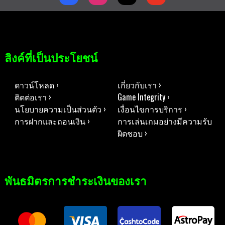
ลิงค์ที่เป็นประโยชน์
ดาวน์โหลด ›
เกี่ยวกับเรา ›
ติดต่อเรา ›
Game Integrity ›
นโยบายความเป็นส่วนตัว ›
เงื่อนไขการบริการ ›
การฝากและถอนเงิน ›
การเล่นเกมอย่างมีความรับ
ผิดชอบ ›
พันธมิตรการชำระเงินของเรา